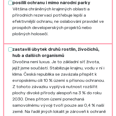
posílili ochranu i mimo národní parky
Většina chráněných krajinných oblasti a
přírodních rezervací potřebuje lepší a
efektivnější ochranu, ne oslabování pravidel ve
prospěch developerských projektů nebo
plošných holosečí.
zastavili úbytek druhů rostlin, živočichů,
hub a dalších organismů
Divočina není luxus. Je to základní síť života,
jejíž jsme součástí. Stabilizuje krajinu, vodu v ní i
klima. Česká republika se zavázala přispět k
evropskému cíli 10 % území s přísnou ochranou.
Z tohoto závazku vyplývá nutnost rozšířit
plochy divoké přírody alespoň na 3 % do roku
2030. Dnes přitom území ponechaná
samovolnému vývoji tvoří pouze asi 0,4 % naší
země. Na řadě jiných lokalit je zároveň k ochraně