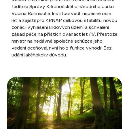
ředitele Správy Krkonošského národního parku
Robina Böhnische. Instituci vedl úspěšně osm
let a zajistil pro KRNAP celkovou stabilitu, novou
zonaci, vyhlášení klidových území a schválení
zásad péče na příštích dvanáct let /1/. Přestože
ministr na nedávné společné schůzce jeho
vedení oceňoval, nyní ho z funkce vyhodil. Bez
udání jakéhokoliv důvodu.