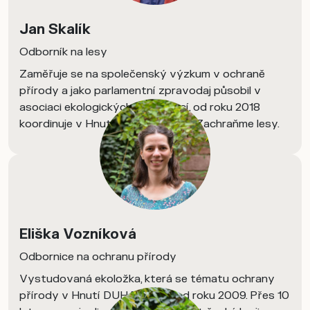
Jan Skalík
Odborník na lesy
Zaměřuje se na společenský výzkum v ochraně
přírody a jako parlamentní zpravodaj působil v
asociaci ekologických organizací, od roku 2018
koordinuje v Hnutí DUHA kampaň Zachraňme lesy.
Eliška Vozníková
Odbornice na ochranu přírody
Vystudovaná ekoložka, která se tématu ochrany
přírody v Hnutí DUHA věnuje od roku 2009. Přes 10