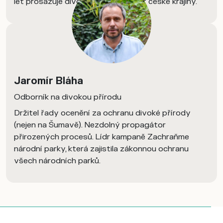
let prosazuje divočinu jako součást české krajiny.
Jaromír Bláha
Odborník na divokou přírodu
Držitel řady ocenění za ochranu divoké přírody
(nejen na Šumavě). Nezdolný propagátor
přirozených procesů. Lídr kampaně Zachraňme
národní parky, která zajistila zákonnou ochranu
všech národních parků.