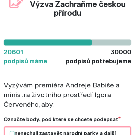
Výzva Zachraňme českou
přírodu
20601
30000
podpisů máme
podpisů potřebujeme
Vyzývám premiéra Andreje Babiše a
ministra životního prostředí Igora
Červeného, aby:
*
Označte body, pod které se chcete podepsat
nenechali zastavět národní parky a další