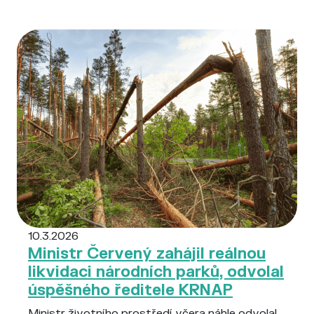
10.3.2026
Ministr Červený zahájil reálnou
likvidaci národních parků, odvolal
úspěšného ředitele KRNAP
Ministr životního prostředí včera náhle odvolal