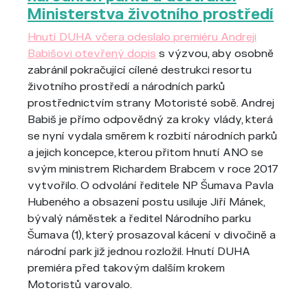
Ministerstva životního prostředí
Hnutí DUHA včera odeslalo premiéru Andreji
Babišovi otevřený dopis
s výzvou, aby osobně
zabránil pokračující cílené destrukci resortu
životního prostředí a národních parků
prostřednictvím strany Motoristé sobě. Andrej
Babiš je přímo odpovědný za kroky vlády, která
se nyní vydala směrem k rozbití národních parků
a jejich koncepce, kterou přitom hnutí ANO se
svým ministrem Richardem Brabcem v roce 2017
vytvořilo. O odvolání ředitele NP Šumava Pavla
Hubeného a obsazení postu usiluje Jiří Mánek,
bývalý náměstek a ředitel Národního parku
Šumava (1), který prosazoval kácení v divočině a
národní park již jednou rozložil. Hnutí DUHA
premiéra před takovým dalším krokem
Motoristů varovalo.