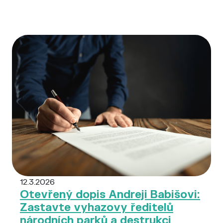
12.3.2026
Otevřený dopis Andreji Babišovi:
Zastavte vyhazovy ředitelů
národních parků a destrukci