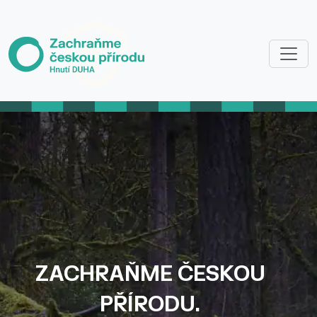
Přejít k hlavnímu obsahu
ZACHRAŇME ČESKOU
PŘÍRODU.